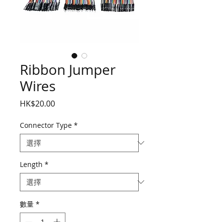
Ribbon Jumper
Wires
價
HK$20.00
格
Connector Type
*
Length
*
數量
*