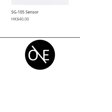
SG-105 Sensor
EDS Hex Wrench
價格
價格
HK$40.00
HK$95.00
One Degree
Production Service Ltd.
Navigation