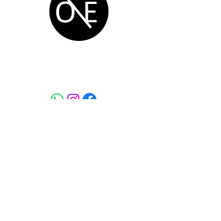
One Degree
Production Service Ltd.
Navigation
Home
VEX
Blog
BlueRobotics
Course
Arduino
Service
3D printing
Social
AI Course
Enterprise
SEN Course
Shop
FARMBOT