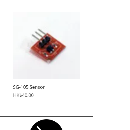
SG-105 Sensor
EDS Hex Wrench
價格
價格
HK$40.00
HK$95.00