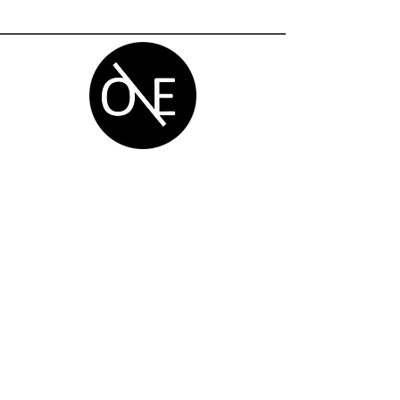
One Degree
Production Service Ltd.
Navigation
Home
VEX
Blog
BlueRobotics
Course
Arduino
Service
3D printing