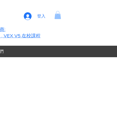
登入
銷商
;
O , VEX V5 在校課程
們