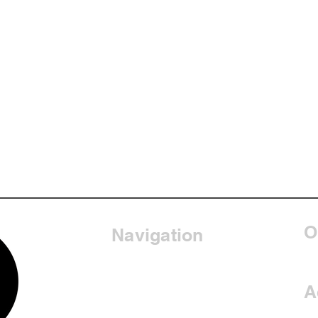
O
Navigation
Mon
Home
VEX
Blog
BlueRobotics
A
Course
Arduino