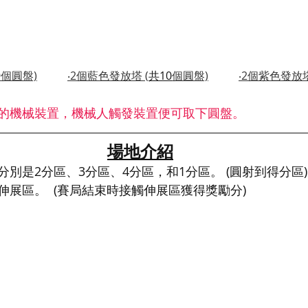
9個圓盤)
‧2個藍色發放塔 (
共10
個圓盤)
‧2個紫色發放塔
的機械裝置，機械人觸發裝置便可取下圓盤。
場地介紹
別是2分區、3分區、4分區，和1分區。 (圓射到得分區)
伸展區。  (賽局結束時接觸伸展區獲得獎勵分)