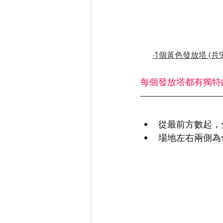
1個黃色發放塔 (共
‧
每個發放塔都有獨特
從最前方數起，分
場地左右兩側為