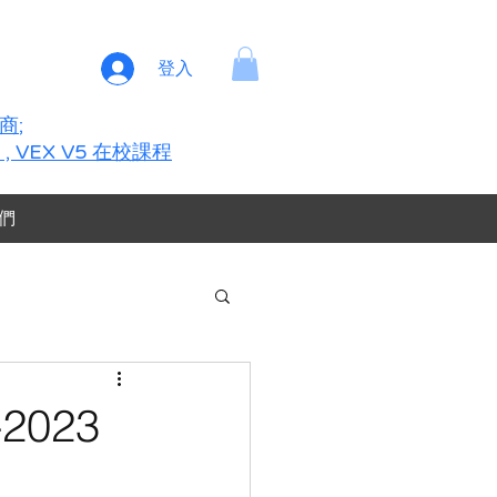
登入
銷商
;
O , VEX V5 在校課程
們
-2023