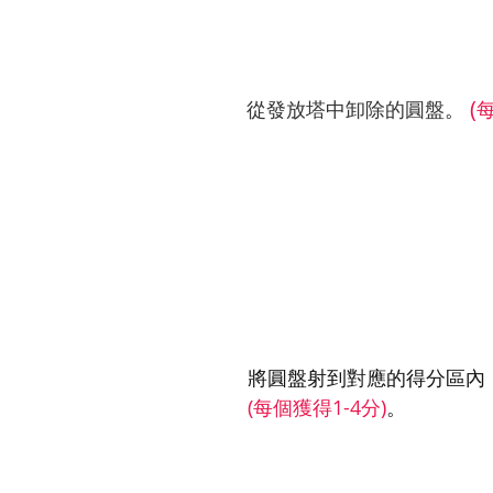
(
從發放塔中卸除的圓盤
。
將圓盤射到對應的得分區內
(每個獲得1-4分)
。