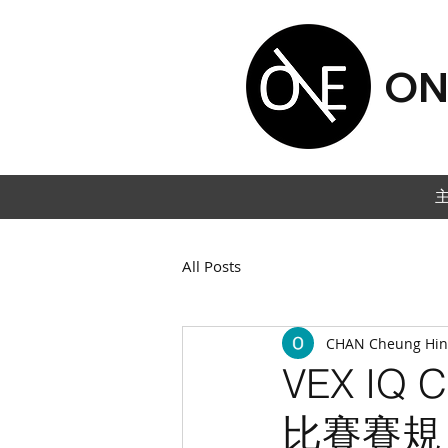
ON
All Posts
CHAN Cheung Hin
VEX IQ C
比賽賽規